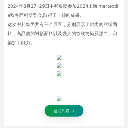
们
强大的纱线筒染及漂白、印染加工能力。
2024年8月27~29日中邦集团参加2024上海Intertextil
e秋冬面料博览会,取得了丰硕的成果。
星
空
这次中邦集团共有三个展区，分别展示了时尚的丝绸面
w
料，高品质的衬衫面料以及强大的纱线筒染及漂白、印
e
染加工能力。
b
版
登
录
入
口
资
质
证
书
返回列表 →
V