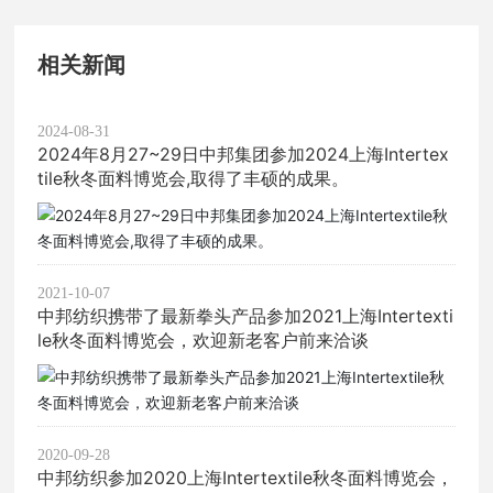
R
相关新闻
联
系
我
2024-08-31
们
2024年8月27~29日中邦集团参加2024上海Intertex
tile秋冬面料博览会,取得了丰硕的成果。
2021-10-07
中邦纺织携带了最新拳头产品参加2021上海Intertexti
le秋冬面料博览会，欢迎新老客户前来洽谈
2020-09-28
中邦纺织参加2020上海Intertextile秋冬面料博览会，